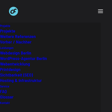
Projekte
Projekte
Weitere Referenzen
Vorher / Nachher
Was ist Adaptive Webdesign?
Leistungen
Webdesign Berlin
Adaptive Design hat ein starres Raster,
WordPress-Agentur Berlin
welches bei Größenänderungen des Viewports
Webentwicklung
Printdesign
hart umgebrochen werden. Durch die
Sichtbarkeit (SEO)
Verwendung fester Größen, bekommen die
Hosting & Infrastruktur
Inhalte bessere Kontrolle.
Service
FAQ
Glossar
Kontakt
Glossar