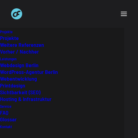
Projekte
Projekte
Weitere Referenzen
Vorher / Nachher
Was ist ein Zeichensatz?
Leistungen
Webdesign Berlin
Ein Computer kann nur Nullen und Einsen
WordPress-Agentur Berlin
speichern und verarbeiten. Der Zeichensatz
Webentwicklung
Printdesign
legt fest, welches Zeichen zu welchem Bit-
Sichtbarkeit (SEO)
Code gehört. Ein Zeichensatz beinhaltet eine
Hosting & Infrastruktur
Reihe von Zahlen, Buchstaben und Symbolen.
Service
FAQ
Der internationale Standard ist der Unicode.
Glossar
Kontakt
Glossar