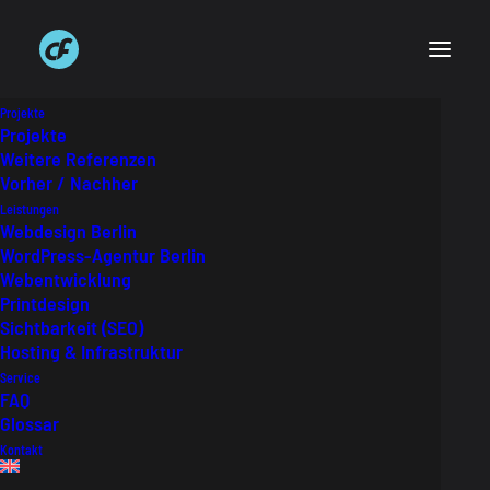
Projekte
Projekte
Weitere Referenzen
Vorher / Nachher
Was ist ein SVG?
Leistungen
Webdesign Berlin
SVG (Scalable Vector Graphics) ist ein
WordPress-Agentur Berlin
Standard für Zweidimensionalen Grafiken. Eine
Webentwicklung
Printdesign
SVG-Datei basiert auf XML. Mit dem
Sichtbarkeit (SEO)
Dateiformat kann eine Grafik verlustfrei
Hosting & Infrastruktur
skaliert werden.
Service
FAQ
Glossar
Kontakt
Glossar